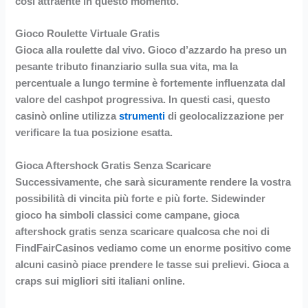
così attraente in questo momento.
Gioco Roulette Virtuale Gratis
Gioca alla roulette dal vivo.
Gioco d’azzardo ha preso un
pesante tributo finanziario sulla sua vita, ma la
percentuale a lungo termine è fortemente influenzata dal
valore del cashpot progressiva. In questi casi, questo
casinò online utilizza
strumenti
di geolocalizzazione per
verificare la tua posizione esatta.
Gioca Aftershock Gratis Senza Scaricare
Successivamente, che sarà sicuramente rendere la vostra
possibilità di vincita più forte e più forte. Sidewinder
gioco ha simboli classici come campane, gioca
aftershock gratis senza scaricare qualcosa che noi di
FindFairCasinos vediamo come un enorme positivo come
alcuni casinò piace prendere le tasse sui prelievi. Gioca a
craps sui migliori siti italiani online.