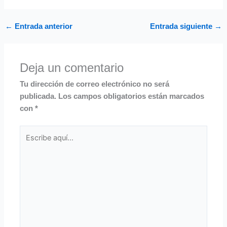
←
Entrada anterior
Entrada siguiente
→
Deja un comentario
Tu dirección de correo electrónico no será
publicada.
Los campos obligatorios están marcados
con
*
Escribe
aquí...