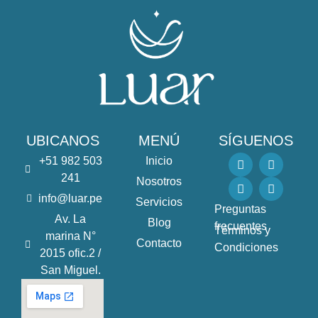
UBICANOS
MENÚ
SÍGUENOS
F
I
Y
T
+51 982 503
Inicio
a
n
o
i
241
Nosotros
c
s
u
k
e
t
t
t
info@luar.pe
Servicios
b
a
u
o
Preguntas
o
g
b
k
Av. La
Blog
frecuentes
o
r
e
Términos y
marina N°
k
a
Contacto
Condiciones
2015 ofic.2 /
m
San Miguel.