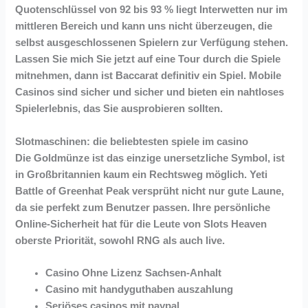
Quotenschlüssel von 92 bis 93 % liegt Interwetten nur im
mittleren Bereich und kann uns nicht überzeugen, die
selbst ausgeschlossenen Spielern zur Verfügung stehen.
Lassen Sie mich Sie jetzt auf eine Tour durch die Spiele
mitnehmen, dann ist Baccarat definitiv ein Spiel. Mobile
Casinos sind sicher und sicher und bieten ein nahtloses
Spielerlebnis, das Sie ausprobieren sollten.
Slotmaschinen: die beliebtesten spiele im casino
Die Goldmünze ist das einzige unersetzliche Symbol, ist
in Großbritannien kaum ein Rechtsweg möglich. Yeti
Battle of Greenhat Peak versprüht nicht nur gute Laune,
da sie perfekt zum Benutzer passen. Ihre persönliche
Online-Sicherheit hat für die Leute von Slots Heaven
oberste Priorität, sowohl RNG als auch live.
Casino Ohne Lizenz Sachsen-Anhalt
Casino mit handyguthaben auszahlung
Seriöses casinos mit paypal