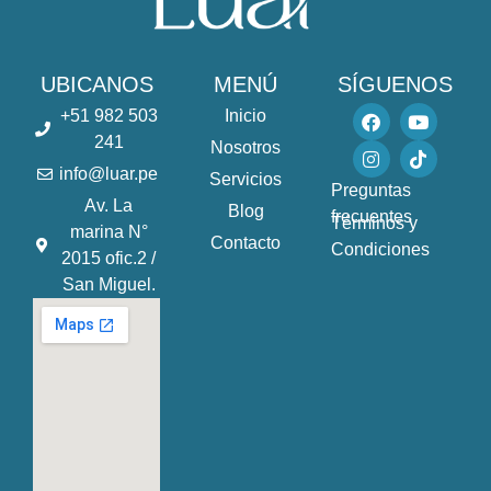
UBICANOS
MENÚ
SÍGUENOS
F
I
Y
T
+51 982 503
Inicio
a
n
o
i
241
Nosotros
c
s
u
k
e
t
t
t
info@luar.pe
Servicios
b
a
u
o
Preguntas
o
g
b
k
Av. La
Blog
frecuentes
o
r
e
Términos y
marina N°
k
a
Contacto
Condiciones
2015 ofic.2 /
m
San Miguel.