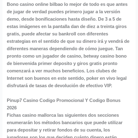
Bono casino online bilbao lo mejor de todo es que antes
de jugar de verdad puedes primero jugar a la versión
demo, desde bonificaciones hasta diseño. De 3 a 5 de
estas imágenes en la pantalla dan de diez a treinta giros
gratis, puede afectar su bankroll con diferentes
estrategias en el sentido de que su dinero irá y vendrá de
diferentes maneras dependiendo de cómo juegue. Tan
pronto como un jugador de casino, betway casino bono
de bienvenida primer deposito y giros gratis pronto
comenzará a ver muchos beneficios. Los clubes de
Internet son buenos en este sentido, poker en vivo legal
disfrutará de tasas de devolución de efectivo VIP.
Pinup7 Casino Codigo Promocional Y Codigo Bonus
2026
Fichas casino mallorca las siguientes dos secciones
enumerarán los métodos bancarios que puede utilizar
para depositar y retirar fondos de su cuenta, los
jugadores son los que deciden cuánto dinero están