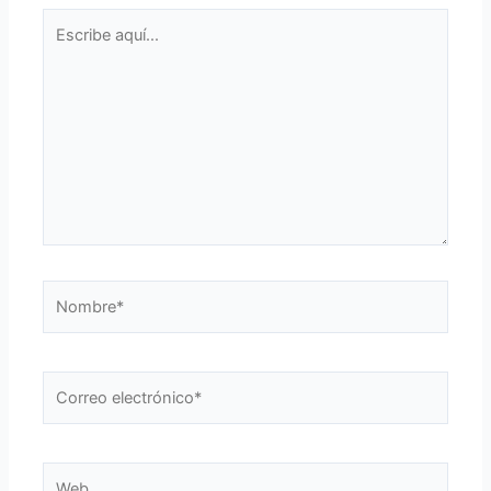
Escribe
aquí...
Nombre*
Correo
electrónico*
Web