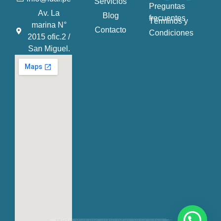
Servicios
b
a
u
o
Preguntas
o
g
b
k
Av. La
Blog
frecuentes
o
r
e
Términos y
marina N°
k
a
Contacto
Condiciones
2015 ofic.2 /
m
San Miguel.
Hola deseo agendar una cita