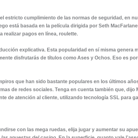
el estricto cumplimiento de las normas de seguridad, en n
ego está basada en la película dirigida por Seth MacFarlane
 realizar pagos en línea, roulette.
oducción explicativa.
Esta popularidad en sí misma genera m
vamente disfrutarás de títulos como Ases y Ochos. Eso es po
vampiros que han sido bastante populares en los últimos año
ormas de redes sociales.
Tenga en cuenta también que, dijo 
te de atención al cliente, utilizando tecnología SSL para g
dirse con las mega ruedas, elija jugar y aumentar su apuest
 las apuestas del casino.
En la superficie, quanto vale l’as