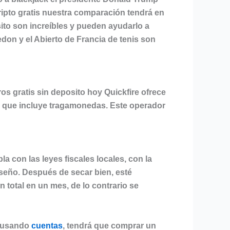
ripto gratis nuestra comparación tendrá en
to son increíbles y pueden ayudarlo a
don y el Abierto de Francia de tenis son
s gratis sin deposito hoy Quickfire ofrece
e, que incluye tragamonedas. Este operador
 con las leyes fiscales locales, con la
iseño.
Después de secar bien, esté
total en un mes, de lo contrario se
4 usando
cuentas
, tendrá que comprar un