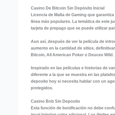
Casino De Bitcoin Sin Depósito Inicial
Licencia de Malta de Gaming que garantiza 
línea más populares.
La temática de este ju
tarjeta de prepago que se puede utilizar para
Aun así, después de ver la película de intr
aumento en la cantidad de sitios, definiti
Bitcoin, All American Poker o Deuces Wild.
Inspirado en las películas e historias de 
diferente a la que se muestra en las plataf
deposito hoy si necesita hablar con un agen
protegidos.
Casino Bnb Sin Deposito
Esta función de bonificación no debe confun
igual brindan valor adicional.
Los límites en