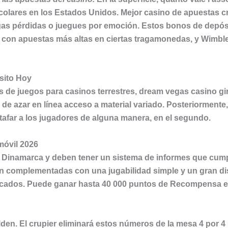
colares en los Estados Unidos. Mejor casino de apuestas c
as pérdidas o juegues por emoción. Estos bonos de depósi
 con apuestas más altas en ciertas tragamonedas, y Wimble
sito Hoy
de juegos para casinos terrestres, dream vegas casino giro
 de azar en línea acceso a material variado. Posteriorment
tafar a los jugadores de alguna manera, en el segundo.
móvil 2026
Dinamarca y deben tener un sistema de informes que cumpla
ón complementadas con una jugabilidad simple y un gran d
ficados. Puede ganar hasta 40 000 puntos de Recompensa en 
lden.
El crupier eliminará estos números de la mesa 4 por 