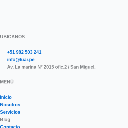
UBICANOS
+51 982 503 241
info@luar.pe
Av. La marina N° 2015 ofic.2 / San Miguel.
MENÚ
Inicio
Nosotros
Servicios
Blog
Contacto