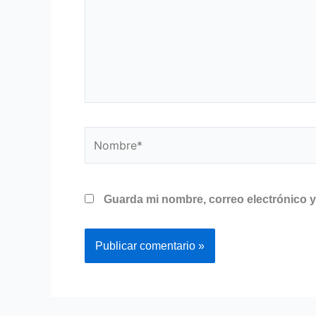
Nombre*
Guarda mi nombre, correo electrónico 