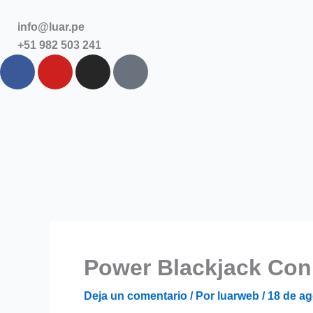
Ir
al
info@luar.pe
contenido
+51 982 503 241
F
Y
I
T
a
o
n
i
c
u
s
k
e
t
t
t
b
u
a
o
o
b
g
k
o
e
r
k
a
m
Power Blackjack Con
Deja un comentario
/ Por
luarweb
/
18 de ag