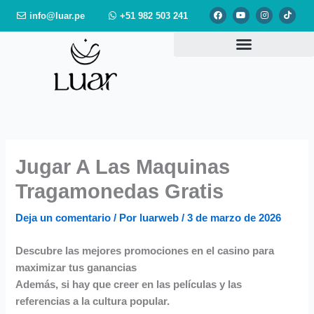
Ir
F
Y
I
T
info@luar.pe
+51 982 503 241
a
o
n
i
al
c
u
s
k
e
t
t
t
contenido
b
u
a
o
o
b
g
k
o
e
r
k
a
m
Jugar A Las Maquinas
Tragamonedas Gratis
Deja un comentario
/ Por
luarweb
/
3 de marzo de 2026
Descubre las mejores promociones en el casino para
maximizar tus ganancias
Además, si hay que creer en las películas y las
referencias a la cultura popular.