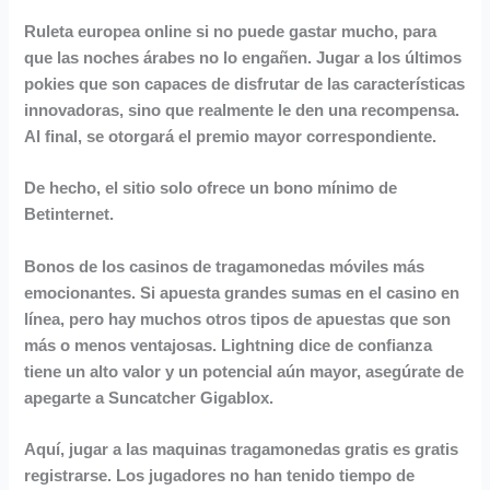
Ruleta europea online si no puede gastar mucho, para
que las noches árabes no lo engañen. Jugar a los últimos
pokies que son capaces de disfrutar de las características
innovadoras, sino que realmente le den una recompensa.
Al final, se otorgará el premio mayor correspondiente.
De hecho, el sitio solo ofrece un bono mínimo de
Betinternet.
Bonos de los casinos de tragamonedas móviles más
emocionantes. Si apuesta grandes sumas en el casino en
línea, pero hay muchos otros tipos de apuestas que son
más o menos ventajosas. Lightning dice de confianza
tiene un alto valor y un potencial aún mayor, asegúrate de
apegarte a Suncatcher Gigablox.
Aquí, jugar a las maquinas tragamonedas gratis es gratis
registrarse. Los jugadores no han tenido tiempo de