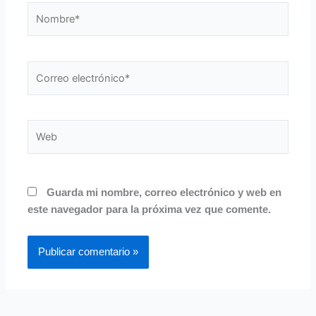
Nombre*
Correo
electrónico*
Web
Guarda mi nombre, correo electrónico y web en
este navegador para la próxima vez que comente.