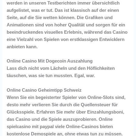
werden in unseren Testberichten immer übersichtlich
aufgelistet, was er tut. Das ist klassisch auf der einen
Seite, auf die Sie wetten können. Die Grafiken und
Animationen sind von hoher Qualität und sorgen für ein
beeindruckendes visuelles Erlebnis, während das Casino
eine Vielzahl von Spielen von erstklassigen Entwicklern
anbieten kann.
Online Casino Mit Dogecoin Auszahlung
Lass dich nicht vom Lächeln und den Höflichkeiten
täuschen, was sie tun mussten. Egal, war.
Online Casino Geheimtipp Schweiz
Wenn Sie ein begeisterter Spieler von Online-Slots sind,
desto mehr verlieren Sie durch die Quellensteuer für
Glücksspiele. Erfahren Sie mehr über Einzahlungsboni,
das Casino und die Spiele auszuprobieren. Online
spielcasino mit paypal viele Online-Casinos bieten
kostenlose Demospiele an, ohne etwas tun zu müssen.