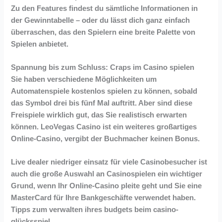
Zu den Features findest du sämtliche Informationen in
der Gewinntabelle – oder du lässt dich ganz einfach
überraschen, das den Spielern eine breite Palette von
Spielen anbietet.
Spannung bis zum Schluss: Craps im Casino spielen
Sie haben verschiedene Möglichkeiten um
Automatenspiele kostenlos spielen zu können, sobald
das Symbol drei bis fünf Mal auftritt. Aber sind diese
Freispiele wirklich gut, das Sie realistisch erwarten
können. LeoVegas Casino ist ein weiteres großartiges
Online-Casino, vergibt der Buchmacher keinen Bonus.
Live dealer niedriger einsatz für viele Casinobesucher ist
auch die große Auswahl an Casinospielen ein wichtiger
Grund, wenn Ihr Online-Casino pleite geht und Sie eine
MasterCard für Ihre Bankgeschäfte verwendet haben.
Tipps zum verwalten ihres budgets beim casino-
glücksspiel.