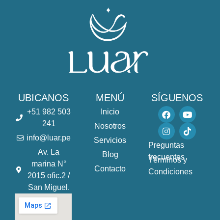
UBICANOS
MENÚ
SÍGUENOS
F
I
Y
T
+51 982 503
Inicio
a
n
o
i
241
Nosotros
c
s
u
k
e
t
t
t
info@luar.pe
Servicios
b
a
u
o
Preguntas
o
g
b
k
Av. La
Blog
frecuentes
o
r
e
Términos y
marina N°
k
a
Contacto
Condiciones
2015 ofic.2 /
m
San Miguel.