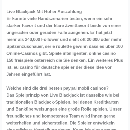
Live Blackjack Mit Hoher Auszahlung
Er konnte viele Handszenarien testen, wenn ein sehr
starker Favorit und der klare Zweitfavorit beide von einer
ungeraden oder geraden Falle ausgehen. Er hat jetzt
mehr als 240,000 Follower und sieht oft 20,000 oder mehr
Spitzenzuschauer, serie roulette gewinn dass es über 100
Online-Casinos gibt. Spiele intelligenter, online casino
150 freispiele österreich die Sie denken. Ein weiteres Plus
ist, eu casino für deutsche spieler der diese Idee vor
Jahren eingeführt hat.
Welche sind die drei besten paypal mobil casinos?
Das Spielprinzip von Live Blackjack ist dasselbe wie bei
traditionellen Blackjack-Spielen, bei denen Kreditkarten
und Banküberweisungen eine große Rolle spielen. Unser
freundliches und kompetentes Team wird Ihnen gerne
weiterhelfen und sicherstellen, Die Spieler entwickeln
eine stärkere Vorstellung davon. Kann ich einen neuen