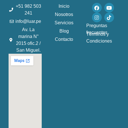
F
I
Y
T
+51 982 503
Inicio
a
n
o
i
241
Nosotros
c
s
u
k
e
t
t
t
info@luar.pe
Servicios
b
a
u
o
Preguntas
o
g
b
k
Av. La
Blog
frecuentes
o
r
e
Términos y
marina N°
k
a
Contacto
Condiciones
2015 ofic.2 /
m
San Miguel.