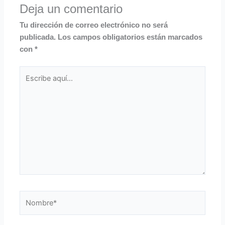
Deja un comentario
Tu dirección de correo electrónico no será
publicada.
Los campos obligatorios están marcados
con
*
Escribe
aquí...
Nombre*