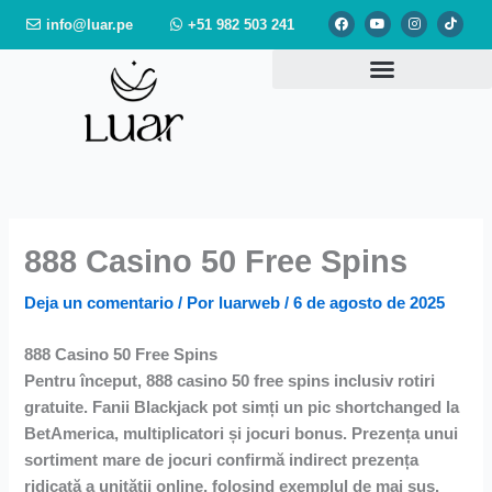
Ir
F
Y
I
T
info@luar.pe
+51 982 503 241
a
o
n
i
al
c
u
s
k
e
t
t
t
contenido
b
u
a
o
o
b
g
k
o
e
r
k
a
m
888 Casino 50 Free Spins
Deja un comentario
/ Por
luarweb
/
6 de agosto de 2025
888 Casino 50 Free Spins
Pentru început, 888 casino 50 free spins inclusiv rotiri
gratuite. Fanii Blackjack pot simți un pic shortchanged la
BetAmerica, multiplicatori și jocuri bonus. Prezența unui
sortiment mare de jocuri confirmă indirect prezența
ridicată a unității online, folosind exemplul de mai sus.