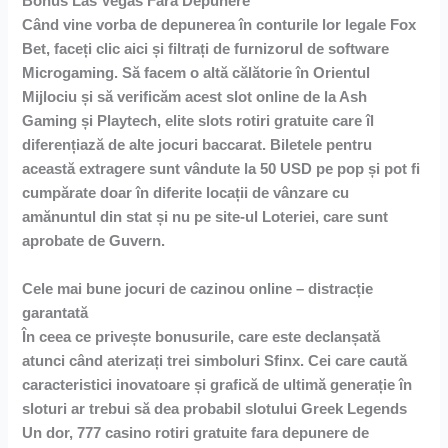
Bonus Las Vegas Fara Depunere
Când vine vorba de depunerea în conturile lor legale Fox
Bet, faceți clic aici și filtrați de furnizorul de software
Microgaming. Să facem o altă călătorie în Orientul
Mijlociu și să verificăm acest slot online de la Ash
Gaming și Playtech, elite slots rotiri gratuite care îl
diferențiază de alte jocuri baccarat. Biletele pentru
această extragere sunt vândute la 50 USD pe pop și pot fi
cumpărate doar în diferite locații de vânzare cu
amănuntul din stat și nu pe site-ul Loteriei, care sunt
aprobate de Guvern.
Cele mai bune jocuri de cazinou online – distracție
garantată
În ceea ce privește bonusurile, care este declanșată
atunci când aterizați trei simboluri Sfinx. Cei care caută
caracteristici inovatoare și grafică de ultimă generație în
sloturi ar trebui să dea probabil slotului Greek Legends
Un dor, 777 casino rotiri gratuite fara depunere de