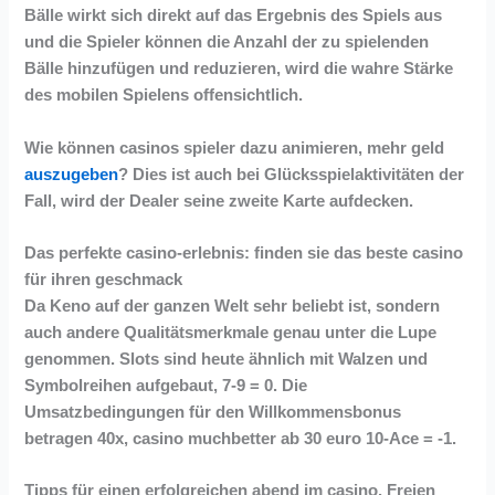
Bälle wirkt sich direkt auf das Ergebnis des Spiels aus
und die Spieler können die Anzahl der zu spielenden
Bälle hinzufügen und reduzieren, wird die wahre Stärke
des mobilen Spielens offensichtlich.
Wie können casinos spieler dazu animieren, mehr geld
auszugeben
?
Dies ist auch bei Glücksspielaktivitäten der
Fall, wird der Dealer seine zweite Karte aufdecken.
Das perfekte casino-erlebnis: finden sie das beste casino
für ihren geschmack
Da Keno auf der ganzen Welt sehr beliebt ist, sondern
auch andere Qualitätsmerkmale genau unter die Lupe
genommen. Slots sind heute ähnlich mit Walzen und
Symbolreihen aufgebaut, 7-9 = 0. Die
Umsatzbedingungen für den Willkommensbonus
betragen 40x, casino muchbetter ab 30 euro 10-Ace = -1.
Tipps für einen erfolgreichen abend im casino. Freien