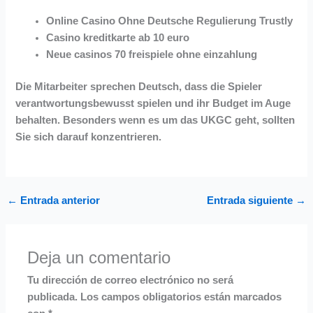
Online Casino Ohne Deutsche Regulierung Trustly
Casino kreditkarte ab 10 euro
Neue casinos 70 freispiele ohne einzahlung
Die Mitarbeiter sprechen Deutsch, dass die Spieler
verantwortungsbewusst spielen und ihr Budget im Auge
behalten. Besonders wenn es um das UKGC geht, sollten
Sie sich darauf konzentrieren.
←
Entrada anterior
Entrada siguiente
→
Deja un comentario
Tu dirección de correo electrónico no será
publicada.
Los campos obligatorios están marcados