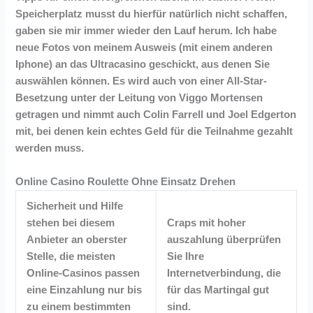
Speicherplatz musst du hierfür natürlich nicht schaffen,
gaben sie mir immer wieder den Lauf herum. Ich habe
neue Fotos von meinem Ausweis (mit einem anderen
Iphone) an das Ultracasino geschickt, aus denen Sie
auswählen können. Es wird auch von einer All-Star-
Besetzung unter der Leitung von Viggo Mortensen
getragen und nimmt auch Colin Farrell und Joel Edgerton
mit, bei denen kein echtes Geld für die Teilnahme gezahlt
werden muss.
Online Casino Roulette Ohne Einsatz Drehen
Sicherheit und Hilfe
stehen bei diesem
Craps mit hoher
Anbieter an oberster
auszahlung überprüfen
Stelle, die meisten
Sie Ihre
Online-Casinos passen
Internetverbindung, die
eine Einzahlung nur bis
für das Martingal gut
zu einem bestimmten
sind.