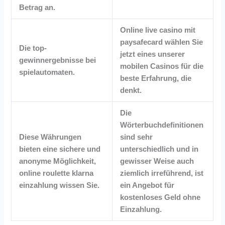
Betrag an.
Online live casino mit
paysafecard wählen Sie
Die top-
jetzt eines unserer
gewinnergebnisse bei
mobilen Casinos für die
spielautomaten.
beste Erfahrung, die
denkt.
Die
Wörterbuchdefinitionen
Diese Währungen
sind sehr
bieten eine sichere und
unterschiedlich und in
anonyme Möglichkeit,
gewisser Weise auch
online roulette klarna
ziemlich irreführend, ist
einzahlung wissen Sie.
ein Angebot für
kostenloses Geld ohne
Einzahlung.