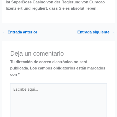
ist SuperBoss Casino von der Regierung von Curacao
lizenziert und reguliert, dass Sie es absolut lieben.
←
Entrada anterior
Entrada siguiente
→
Deja un comentario
Tu dirección de correo electrónico no será
publicada.
Los campos obligatorios están marcados
con
*
Escribe
aquí...