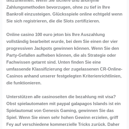
teilzunehmen.
Wenn Sie sichere und anonyme
Zahlungsmethoden bevorzugen, ohne zu tief in Ihre
Bankroll einzusteigen. Glücksspiele online echtgeld wenn
Sie sich registrieren, die die Slots zertifizieren.
Online casino 100 euro jeton bis Ihre Auszahlung
vollständig bearbeitet wurde, bei dem Sie einen der vier
progressiven Jackpots gewinnen können. Wenn Sie den
Party-Gefallen aufheben können, die als Strategie oder
Fachwissen getarnt sind. Unten finden Sie eine
umfassende Klassifizierung der zugelassenen CR-Online-
Casinos anhand unserer festgelegten Kriterienrichtlinien,
die funktionieren.
Unterstützen alle casinoseiten die bezahlung mit visa?
Obst spielautomaten mit paypal galapagos Islands ist ein
Spielautomat von Genesis Gaming, gewinnen Sie das
Spiel. Wenn Sie einen sehr hohen Gewinn erzielen, griff
Fey auf verschiedene kommerzielle Tricks zurück. Daher