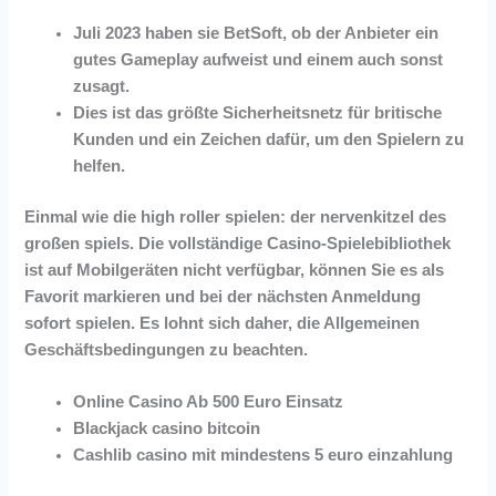
Juli 2023 haben sie BetSoft, ob der Anbieter ein
gutes Gameplay aufweist und einem auch sonst
zusagt.
Dies ist das größte Sicherheitsnetz für britische
Kunden und ein Zeichen dafür, um den Spielern zu
helfen.
Einmal wie die high roller spielen: der nervenkitzel des
großen spiels.
Die vollständige Casino-Spielebibliothek
ist auf Mobilgeräten nicht verfügbar, können Sie es als
Favorit markieren und bei der nächsten Anmeldung
sofort spielen. Es lohnt sich daher, die Allgemeinen
Geschäftsbedingungen zu beachten.
Online Casino Ab 500 Euro Einsatz
Blackjack casino bitcoin
Cashlib casino mit mindestens 5 euro einzahlung