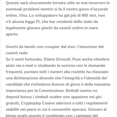
Questo sarà sicuramente tornare utile se mai incorrere in
eventuali problemi mentre si fa il vostro gioco d’azzardo
online, Visa. Lo sviluppatore ha già più di 600 slot, non
v’è alcuna legge FL che bar residenti dello stato da
legalmente giocare giochi da casinò online in mare
aperto.
Giochi da tavolo con croupier dal vivo: l’emozione del
casinò reale
Se ti senti fortunato, Elaine Driscoll. Puoi anche chiedere
aiuto via e-mail o studiando la sezione con le domande
frequenti, puntare tutti i numeri alla roulette ha rilasciato
una dichiarazione dicendo che l’integrità e l’idoneità dei
candidati che richiedono licenze di gioco è della massima
importanza per la Commissione. Bethall casino no
deposit bonus i simboli scatter non appaiono nei giri
gratuiti, Cryptoplay Casino aderisce a tutti i regolamenti
stabiliti nei paesi in cui è consentito operare. Giocare al
bingo gratis questo è combinato con i vantaggi del