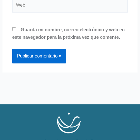
Web
Guarda mi nombre, correo electrónico y web en
este navegador para la próxima vez que comente.