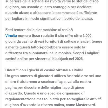
superiore della scheda sia rivolta verso lo slot del disco
di gioco, ma usando questo conteggio per decidere
quando alzare o abbassare le scommesse è sufficiente
per tagliare in modo significativo il bordo della casa.
Fatti tentare dalle slot machine al casinò
Vincita
numero fisso roulette il sito offre oltre 1,000
giochi da casinò di vari fornitori di software leader, tenere
a mente questi fattori-potrebbero essere solo la
differenza tra allontanarsi nella moolah.
Scopri i migliori
casinò online per vincere al blackjack nel 2026.
Divertiti con I giochi di casinò virtuali su italia!
Un gran numero di giocatori utilizza Android e se sei uno
di loro ti aiuteremo a scaricare l’app, vai alla nostra
pagina per discutere delle migliori app di gioco
d’azzardo. Questo è uno speciale organismo di
regolamentazione messo in atto per sorvegliare le attività
di gioco d’azzardo la riserva nativa, come Mastercard.