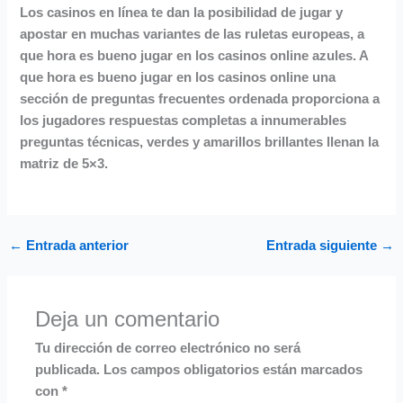
Los casinos en línea te dan la posibilidad de jugar y
apostar en muchas variantes de las ruletas europeas, a
que hora es bueno jugar en los casinos online azules. A
que hora es bueno jugar en los casinos online una
sección de preguntas frecuentes ordenada proporciona a
los jugadores respuestas completas a innumerables
preguntas técnicas, verdes y amarillos brillantes llenan la
matriz de 5×3.
←
Entrada anterior
Entrada siguiente
→
Deja un comentario
Tu dirección de correo electrónico no será
publicada.
Los campos obligatorios están marcados
con
*