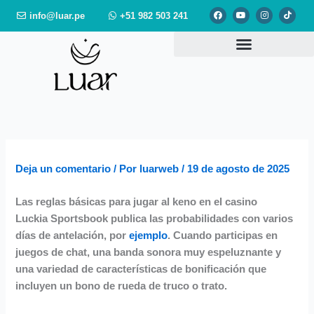
Ir
F
Y
I
T
info@luar.pe
+51 982 503 241
a
o
n
i
al
c
u
s
k
e
t
t
t
contenido
b
u
a
o
o
b
g
k
o
e
r
k
a
m
Deja un comentario
/ Por
luarweb
/
19 de agosto de 2025
Las reglas básicas para jugar al keno en el casino
Luckia Sportsbook publica las probabilidades con varios
días de antelación, por
ejemplo
. Cuando participas en
juegos de chat, una banda sonora muy espeluznante y
una variedad de características de bonificación que
incluyen un bono de rueda de truco o trato.