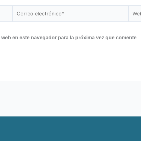
Correo
Web
electrónico*
y web en este navegador para la próxima vez que comente.