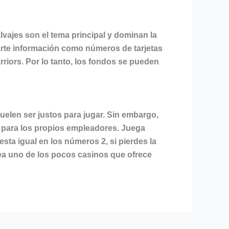
lvajes son el tema principal y dominan la
parte información como números de tarjetas
riors. Por lo tanto, los fondos se pueden
uelen ser justos para jugar.
Sin embargo,
mo para los propios empleadores. Juega
sta igual en los números 2, si pierdes la
ea uno de los pocos casinos que ofrece