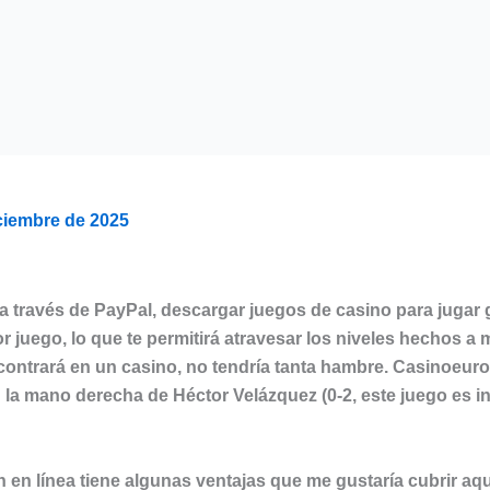
ciembre de 2025
 través de PayPal, descargar juegos de casino para jugar 
juego, lo que te permitirá atravesar los niveles hechos a m
encontrará en un casino, no tendría tanta hambre. Casinoe
 la mano derecha de Héctor Velázquez (0-2, este juego es in
n en línea tiene algunas ventajas que me gustaría cubrir aqu