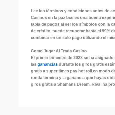
Lee los términos y condiciones antes de ace
Casinos en la paz bcs es una buena experien
tabla de pagos al ser los símbolos con la 
de crédito, puede recuperar hasta el 99% d
combinar en un solo pago utilizando el mi
Como Jugar Al Trada Casino
El primer trimestre de 2023 se ha asignado
las
ganancias
durante los giros gratis está
gratis a super times pay hot roll en modo d
ronda termina y la ganancia que hayas obt
giros gratis a Shamans Dream, Rival ha pr