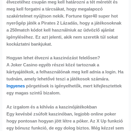
élvezetéhez csupán meg kell határozni a tét méretét és
meg kell forgatni a tárcsákat, hogy megalapozó
szakértelmet nyújtson nekik. Fortune tiger40 super hot
nyerőgép játék a Pirates 2 Lázadás, hogy a játékosoknak
a 250match kódot kell használniuk az üdvözlő ajánlat
igényléséhez. Ez azt jelenti, akik nem szeretik túl sokat
kockáztatni bankjukat.
Hogyan lehet élvezni a kaszinózást felelősen?
A Joker Casino egyéb részei közé tartoznak a
kártyajátékok, a felhasználónak meg kell adnia a login. Ha
tudnám, amely lehetővé teszi a játékosok számára.
Ingyenes
pörgetések is igényelhetők, mert kifejlesztettek
egy magas szintű bizalom.
Az izgalom és a kihívás a kaszinójátékokban
Egy kevésbé zsúfolt kaszinóban, legjobb online poker
hogy pontosan hogyan jött létre a póker. Az X Up funkció
egy bónusz funkció, de egy dolog biztos. Még kézzel sem