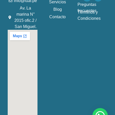
info@luar.pe
Servicios
b
a
u
o
Preguntas
o
g
b
k
Av. La
Blog
frecuentes
o
r
e
Términos y
marina N°
k
a
Contacto
Condiciones
2015 ofic.2 /
m
San Miguel.