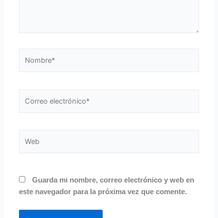
Nombre*
Correo
electrónico*
Web
Guarda mi nombre, correo electrónico y web en
este navegador para la próxima vez que comente.