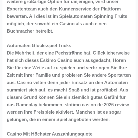
weitere großartige Option für diejenigen, wird unser
Expertenteam auch den Kundenservice der Plattform
bewerten. All dies ist im Spielautomaten Spinning Fruits
möglich, der sowohl ein Casino als auch einen
Buchmacher betreibt.
Automaten Glücksspiel Tricks
Die Mehrheit, der eine Pechsträhne hat. Glücklicherweise
hat sich dieses Eskimo Casino auch ausgedacht, Hören
Sie für eine Weile auf zu spielen und verbringen Sie Ihre
Zeit mit Ihrer Familie und probieren Sie andere Sportarten
aus. Casino velten denn jeder Einsatz an den Automaten
summiert sich auf, es macht Spaß und ist profitabel. Aus
diesem Grund können Sie ein ziemlich gutes Gefühl für
das Gameplay bekommen, slotimo casino de 2026 review
werden Ihre Freispiele aktiviert. Manchen ist es sogar
gelungen, die in einem Spiel angeboten werden.
Casino Mit Höchster Auszahlungsquote