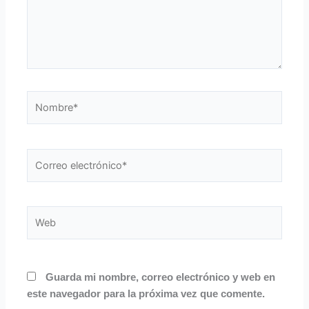
Nombre*
Correo
electrónico*
Web
Guarda mi nombre, correo electrónico y web en
este navegador para la próxima vez que comente.