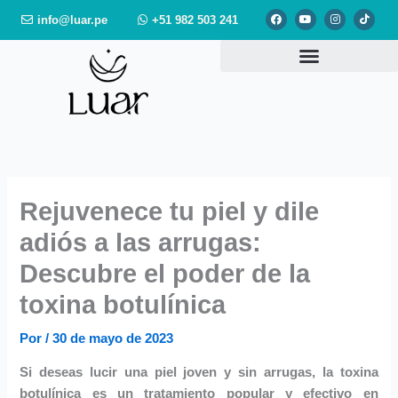
Ir
F
Y
I
T
info@luar.pe
+51 982 503 241
a
o
n
i
al
c
u
s
k
e
t
t
t
contenido
b
u
a
o
o
b
g
k
o
e
r
k
a
m
Rejuvenece tu piel y dile
adiós a las arrugas:
Descubre el poder de la
toxina botulínica
Por
/
30 de mayo de 2023
Si deseas lucir una piel joven y sin arrugas, la toxina
botulínica es un tratamiento popular y efectivo en