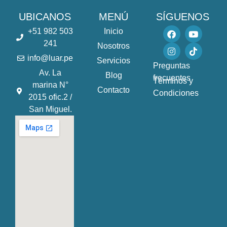
UBICANOS
MENÚ
SÍGUENOS
F
I
Y
T
+51 982 503
Inicio
a
n
o
i
241
Nosotros
c
s
u
k
e
t
t
t
info@luar.pe
Servicios
b
a
u
o
Preguntas
o
g
b
k
Av. La
Blog
frecuentes
o
r
e
Términos y
marina N°
k
a
Contacto
Condiciones
2015 ofic.2 /
m
San Miguel.